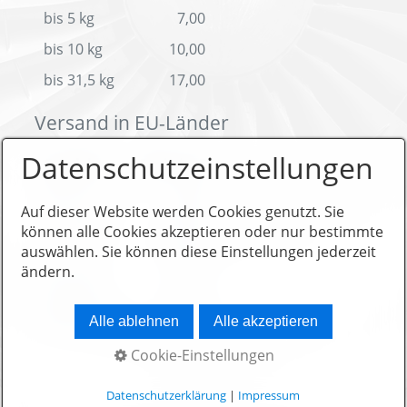
bis 5 kg
7,00
bis 10 kg
10,00
bis 31,5 kg
17,00
Versand in EU-Länder
Datenschutzeinstellungen
Gewicht
Preis in €
bis 2 kg
9,00
Auf dieser Website werden Cookies genutzt. Sie
bis 5 kg
18,00
können alle Cookies akzeptieren oder nur bestimmte
auswählen. Sie können diese Einstellungen jederzeit
bis 10 kg
23,00
ändern.
bis 20 kg
34,00
bis 31,5 kg
45,00
Alle ablehnen
Alle akzeptieren
Cookie-Einstellungen
Datenschutzerklärung
|
Impressum